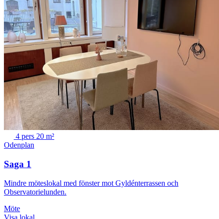
4 pers
20 m²
Odenplan
Saga 1
Mindre möteslokal med fönster mot Gyldénterrassen och
Observatorielunden.
Möte
Visa lokal