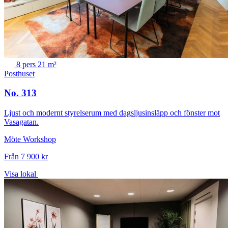
8 pers
21 m²
Posthuset
No. 313
Ljust och modernt styrelserum med dagsljusinsläpp och fönster mot
Vasagatan.
Möte
Workshop
Från 7 900 kr
Visa lokal