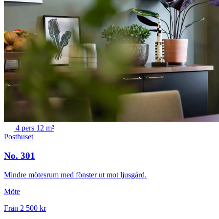
4 pers
12 m²
Posthuset
No. 301
Mindre mötesrum med fönster ut mot ljusgård.
Möte
Från 2 500 kr