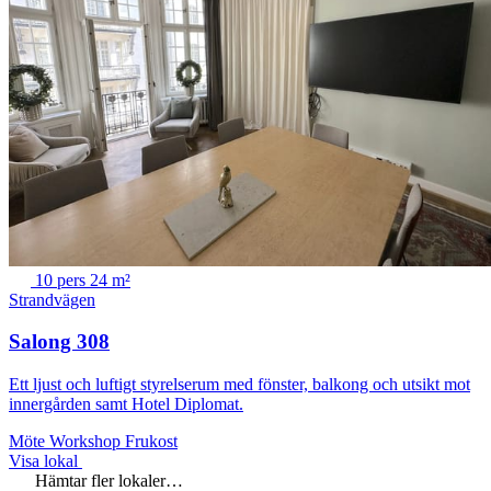
10 pers
24 m²
Strandvägen
Salong 308
Ett ljust och luftigt styrelserum med fönster, balkong och utsikt mot
innergården samt Hotel Diplomat.
Möte
Workshop
Frukost
Visa lokal
Hämtar fler lokaler…