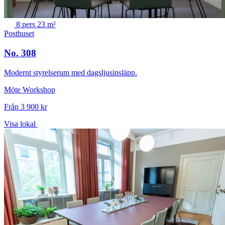
8 pers
23 m²
Posthuset
No. 308
Modernt styrelserum med dagsljusinsläpp.
Möte
Workshop
Från 3 900 kr
Visa lokal