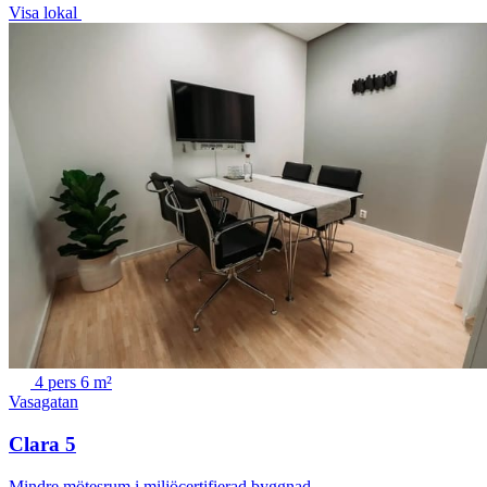
Visa lokal
4 pers
6 m²
Vasagatan
Clara 5
Mindre mötesrum i miljöcertifierad byggnad.