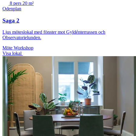
8 pers
20 m²
Odenplan
Saga 2
Ljus möteslokal med fönster mot Gyldénterrassen och
Observatorielunden.
Möte
Workshop
Visa lokal