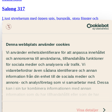
Salong 317
Ljust styrelserum med öppen spis, burspråk, stora fönster och
enastående utsikt mot Nybroviken.
Möte
Workshop
Konferens
+4
Från 10 900 kr
Denna webbplats använder cookies
Visa lokal
Vi använder enhetsidentifierare för att anpassa innehållet
och annonserna till användarna, tillhandahålla funktioner
för sociala medier och analysera vår trafik. Vi
vidarebefordrar även sådana identifierare och annan
information från din enhet till de sociala medier och
annons- och analysföretag som vi samarbetar med. Dessa
kan i sin tur kombinera informationen med annan
information som du har tillhandahållit eller som de har
samlat in när du har använt deras tjänster.
Visa detaljer