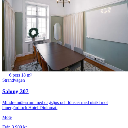
6 pers
18 m²
Strandvägen
Salong 307
Mindre mötesrum med dagsljus och fönster med utsikt mot
innergård och Hotel Diplomat.
Möte
Från 3 900 kr