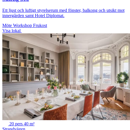
Ett ljust och luftigt styrelserum med fönster, balkong och utsikt mot
innergården samt Hotel Diplomat.
Möte
Workshop
Frukost
Visa lokal
20 pers
40 m²
Strandvägen