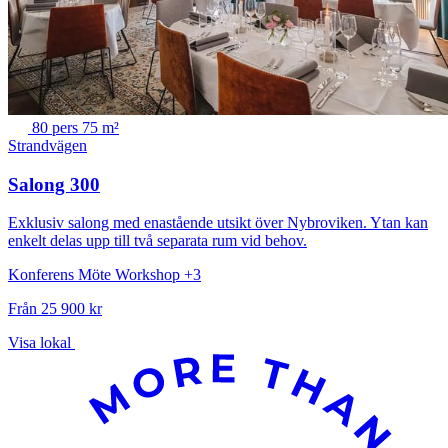
80 pers
75 m²
Strandvägen
Salong 300
Exklusiv salong med enastående utsikt över Nybroviken. Ytan kan
enkelt delas upp till två separata rum vid behov.
Konferens
Möte
Workshop
+3
Från 25 900 kr
Visa lokal