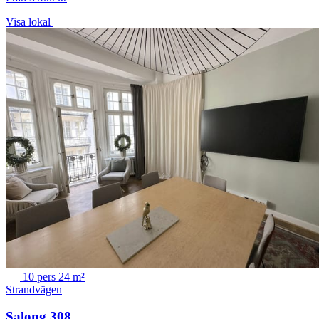
Visa lokal
10 pers
24 m²
Strandvägen
Salong 308