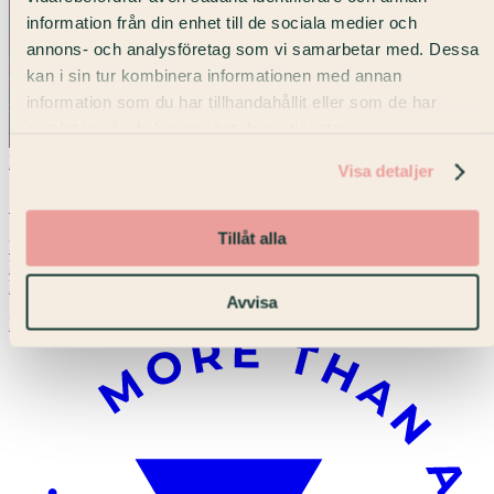
information från din enhet till de sociala medier och
annons- och analysföretag som vi samarbetar med. Dessa
kan i sin tur kombinera informationen med annan
information som du har tillhandahållit eller som de har
samlat in när du har använt deras tjänster.
Hållbarhet
15 november 2023
Visa detaljer
Stolta vinnare av Årets mest hållbara 2023
Tillåt alla
Vi är otroligt stolta över att ha utsetts till Årets mest hållbara
kontorshotell. En utmärkelse som speglar vårt långsiktiga
hållbarhetsarbete och vår ambition att vara branschledande.
Avvisa
Läs artikel