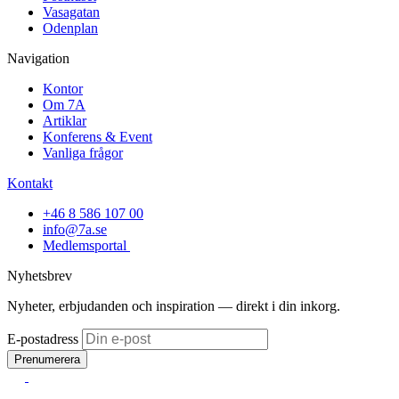
Vasagatan
Odenplan
Navigation
Kontor
Om 7A
Artiklar
Konferens & Event
Vanliga frågor
Kontakt
+46 8 586 107 00
info@7a.se
Medlemsportal
Nyhetsbrev
Nyheter, erbjudanden och inspiration — direkt i din inkorg.
E-postadress
Prenumerera