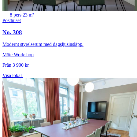
8 pers
23 m²
Posthuset
No. 308
Modernt styrelserum med dagsljusinsläpp.
Möte
Workshop
Från 3 900 kr
Visa lokal