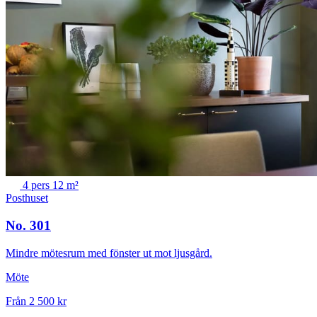
4 pers
12 m²
Posthuset
No. 301
Mindre mötesrum med fönster ut mot ljusgård.
Möte
Från 2 500 kr