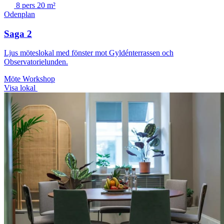
8 pers
20 m²
Odenplan
Saga 2
Ljus möteslokal med fönster mot Gyldénterrassen och
Observatorielunden.
Möte
Workshop
Visa lokal