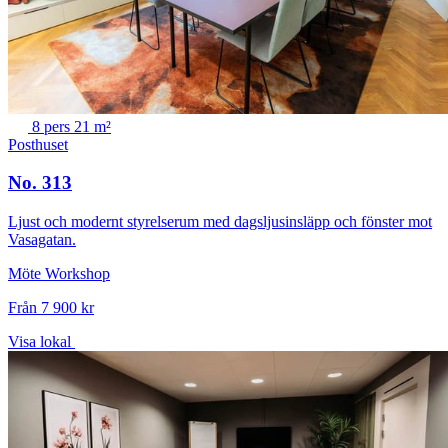
8 pers
21 m²
Posthuset
No. 313
Ljust och modernt styrelserum med dagsljusinsläpp och fönster mot
Vasagatan.
Möte
Workshop
Från 7 900 kr
Visa lokal