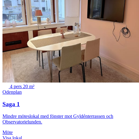
4 pers
20 m²
Odenplan
Saga 1
Mindre möteslokal med fönster mot Gyldénterrassen och
Observatorielunden.
Möte
Visa lokal