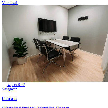
Visa lokal
4 pers
6 m²
Vasagatan
Clara 5
Mindre mötesrum i miljöcertifierad byggnad.