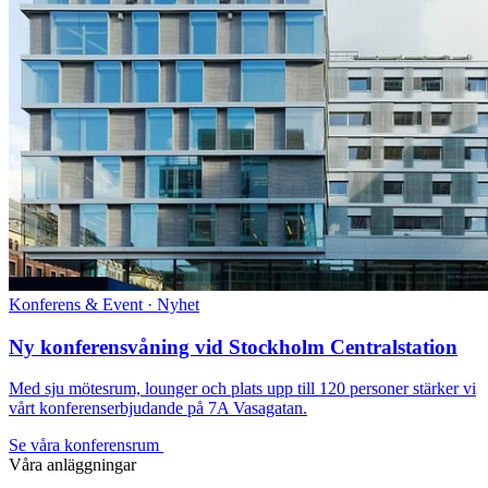
Konferens & Event · Nyhet
Ny konferensvåning vid Stockholm Centralstation
Med sju mötesrum, lounger och plats upp till 120 personer stärker vi
vårt konferenserbjudande på 7A Vasagatan.
Se våra konferensrum
Våra anläggningar