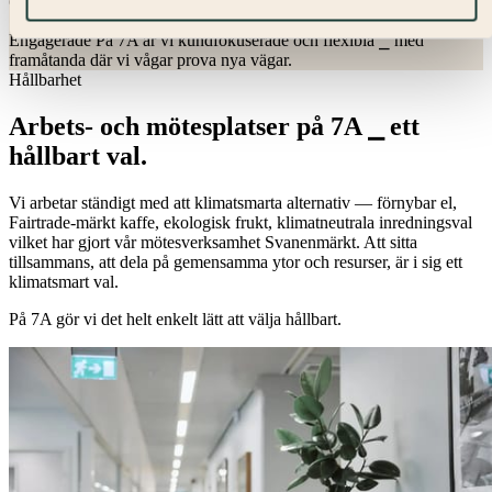
effektiva problemlösare ⎯ alltid med hög känsla för service.
Engagerade
På 7A är vi kundfokuserade och flexibla ⎯ med
framåtanda där vi vågar prova nya vägar.
Hållbarhet
Arbets- och mötesplatser på 7A ⎯ ett
hållbart val.
Vi arbetar ständigt med att klimatsmarta alternativ — förnybar el,
Fairtrade-märkt kaffe, ekologisk frukt, klimatneutrala inredningsval
vilket har gjort vår mötesverksamhet Svanenmärkt. Att sitta
tillsammans, att dela på gemensamma ytor och resurser, är i sig ett
klimatsmart val.
På 7A gör vi det helt enkelt lätt att välja hållbart.