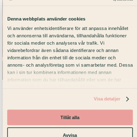
Denna webbplats använder cookies
Vi använder enhetsidentifierare för att anpassa innehållet
och annonserna till användarna, tillhandahålla funktioner
för sociala medier och analysera vår trafik. Vi
vidarebefordrar även sådana identifierare och annan
information från din enhet till de sociala medier och
annons- och analysföretag som vi samarbetar med. Dessa
kan i sin tur kombinera informationen med annan
information som du har tillhandahållit eller som de har
Våra kärnvärden
samlat in när du har använt deras tjänster.
Det som driver oss varje dag
Visa detaljer
Personliga
Vårt fokus ligger på att skapa en familjär känsla där våra
Tillåt alla
medlemmar och kunder känner sig hemma.
Proffesionella
Vår långa erfarenhet inom branschen gör oss till
Avvisa