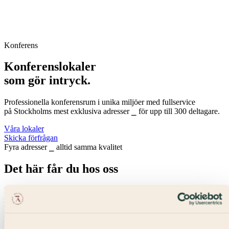
Konferens
Konferenslokaler
som gör intryck.
Professionella konferensrum i unika miljöer med fullservice
på Stockholms mest exklusiva adresser ⎯ för upp till 300 deltagare.
Våra lokaler
Skicka förfrågan
Fyra adresser ⎯ alltid samma kvalitet
Det här får du hos oss
Med fyra centrala anläggningar, dedikerade konferensvåningar -
med flexibla lokaler för hundratals deltagare - och ett erfaret team
hjälper vi företag att skapa konferenser som fungerar från första
mötet till genomförande.