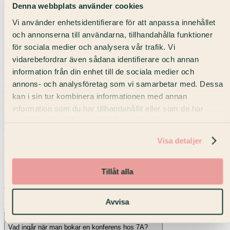
Denna webbplats använder cookies
Fyra anläggningar ⎯ centrala adresser
Vi använder enhetsidentifierare för att anpassa innehållet
och annonserna till användarna, tillhandahålla funktioner
Flexibla lokaler
för sociala medier och analysera vår trafik. Vi
Mötesrådgivning
vidarebefordrar även sådana identifierare och annan
information från din enhet till de sociala medier och
+20 års erfarenhet
annons- och analysföretag som vi samarbetar med. Dessa
Mat- & dryckesmenyer
kan i sin tur kombinera informationen med annan
information som du har tillhandahållit eller som de har
Modern konferensutrustning
samlat in när du har använt deras tjänster.
Anteckningsmaterial & whiteboard
Visa detaljer
Svanenmärkta konferenser
Vanliga frågor
Tillåt alla
Allt du behöver veta om konferens på 7A.
Avvisa
Fråga oss
Hur bokar jag?
Vad ingår när man bokar en konferens hos 7A?