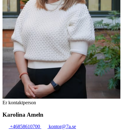
Er kontaktperson
Karolina Ameln
+46858610700
kontor@7a.se