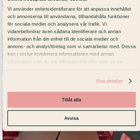
Vi använder enhetsidentifierare för att anpassa innehållet
Nyheter
och annonserna till användarna, tillhandahålla funktioner
för sociala medier och analysera vår trafik. Vi
7A Odenplan vinner Bästa Dagkonferens
vidarebefordrar även sådana identifierare och annan
information från din enhet till de sociala medier och
annons- och analysföretag som vi samarbetar med. Dessa
kan i sin tur kombinera informationen med annan
information som du har tillhandahållit eller som de har
samlat in när du har använt deras tjänster.
Visa detaljer
Tillåt alla
Avvisa