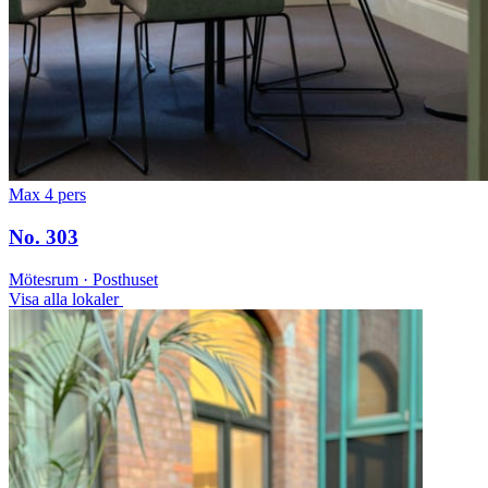
Max 4 pers
No. 303
Mötesrum · Posthuset
Visa alla lokaler