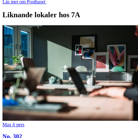
Läs mer om Posthuset
Liknande lokaler hos 7A
Max 6 pers
No. 302