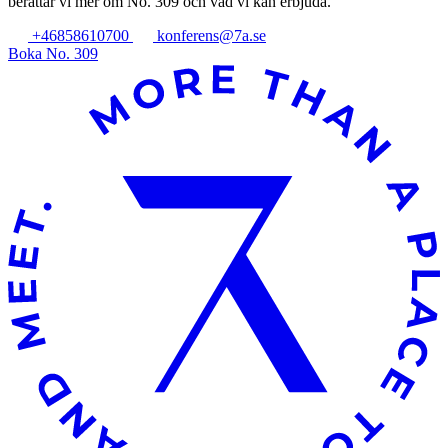
berättar vi mer om No. 309 och vad vi kan erbjuda.
+46858610700
konferens@7a.se
Boka No. 309