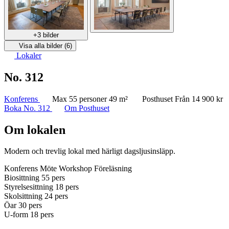
+3 bilder
Visa alla bilder (6)
Lokaler
No. 312
Konferens
Max 55 personer
49 m²
Posthuset
Från 14 900 kr
Boka No. 312
Om Posthuset
Om lokalen
Modern och trevlig lokal med härligt dagsljusinsläpp.
Konferens
Möte
Workshop
Föreläsning
Biosittning
55 pers
Styrelsesittning
18 pers
Skolsittning
24 pers
Öar
30 pers
U-form
18 pers