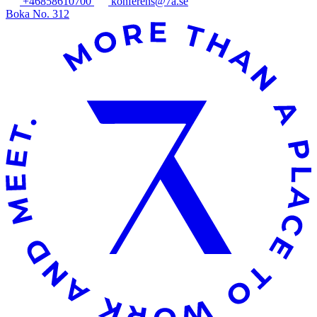
+46858610700
konferens@7a.se
Boka No. 312