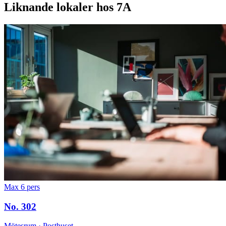
Liknande lokaler hos 7A
Max 6 pers
No. 302
Mötesrum · Posthuset