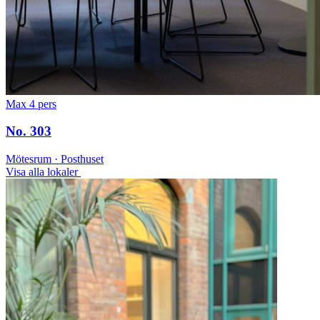
Max 4 pers
No. 303
Mötesrum · Posthuset
Visa alla lokaler