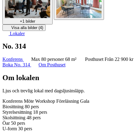
+1 bilder
Visa alla bilder (4)
Lokaler
No. 314
Konferens
Max 80 personer
68 m²
Posthuset
Från 22 900 kr
Boka No. 314
Om Posthuset
Om lokalen
Ljus och trevlig lokal med dagsljusinsläpp.
Konferens
Möte
Workshop
Föreläsning
Gala
Biosittning
80 pers
Styrelsesittning
18 pers
Skolsittning
48 pers
Öar
50 pers
U-form
30 pers