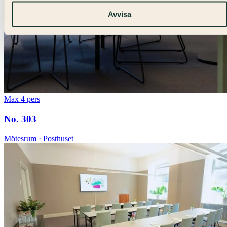
Avvisa
Max 4 pers
No. 303
Mötesrum · Posthuset