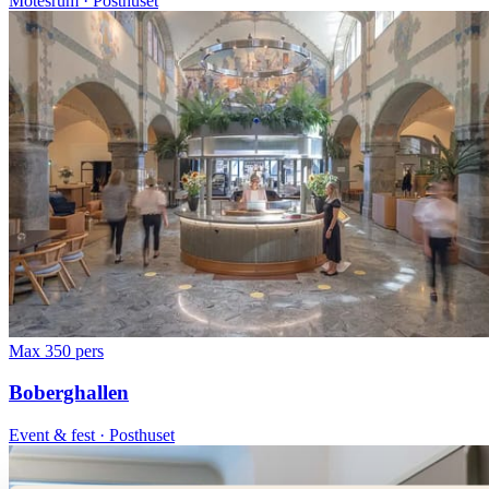
Mötesrum · Posthuset
Max 350 pers
Boberghallen
Event & fest · Posthuset