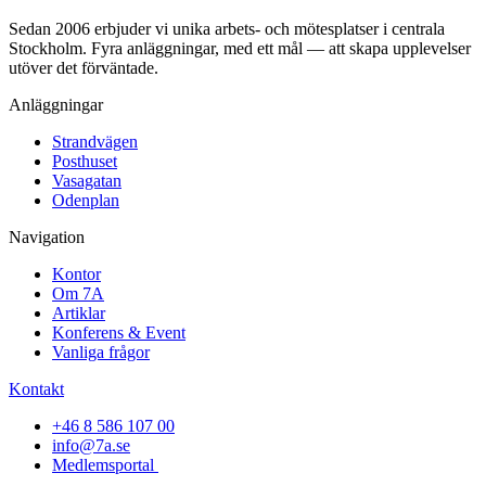
Sedan 2006 erbjuder vi unika arbets- och mötesplatser i centrala
Stockholm. Fyra anläggningar, med ett mål — att skapa upplevelser
utöver det förväntade.
Anläggningar
Strandvägen
Posthuset
Vasagatan
Odenplan
Navigation
Kontor
Om 7A
Artiklar
Konferens & Event
Vanliga frågor
Kontakt
+46 8 586 107 00
info@7a.se
Medlemsportal