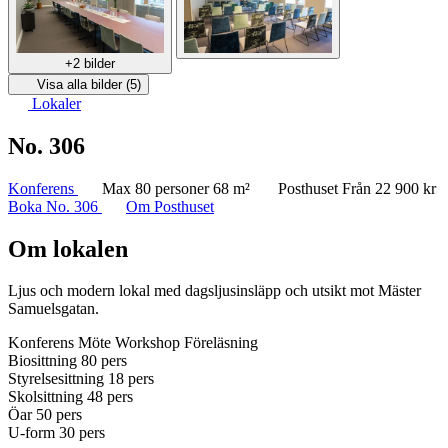
+2 bilder
Visa alla bilder (5)
Lokaler
No. 306
Konferens
Max 80 personer
68 m²
Posthuset
Från 22 900 kr
Boka No. 306
Om Posthuset
Om lokalen
Ljus och modern lokal med dagsljusinsläpp och utsikt mot Mäster
Samuelsgatan.
Konferens
Möte
Workshop
Föreläsning
Biosittning
80 pers
Styrelsesittning
18 pers
Skolsittning
48 pers
Öar
50 pers
U-form
30 pers