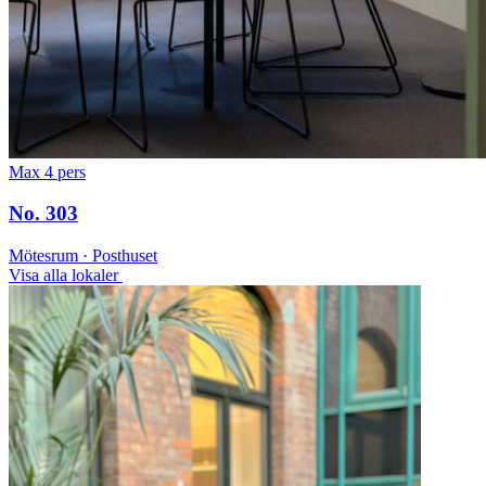
Max 4 pers
No. 303
Mötesrum · Posthuset
Visa alla lokaler