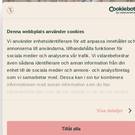
Denna webbplats använder cookies
Vi använder enhetsidentifierare för att anpassa innehållet oc
annonserna till användarna, tillhandahålla funktioner för
sociala medier och analysera vår trafik. Vi vidarebefordrar
även sådana identifierare och annan information från din
enhet till de sociala medier och annons- och analysföretag
som vi samarbetar med. Dessa kan i sin tur kombinera
Max 350 pers
informationen med annan information som du har
Boberghallen
tillhandahållit eller som de har samlat in när du har använt
deras tjänster.
Event & fest · Posthuset
Visa detaljer
Tillåt alla