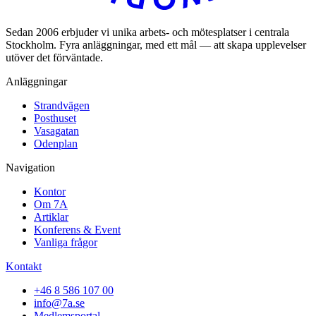
Sedan 2006 erbjuder vi unika arbets- och mötesplatser i centrala
Stockholm. Fyra anläggningar, med ett mål — att skapa upplevelser
utöver det förväntade.
Anläggningar
Strandvägen
Posthuset
Vasagatan
Odenplan
Navigation
Kontor
Om 7A
Artiklar
Konferens & Event
Vanliga frågor
Kontakt
+46 8 586 107 00
info@7a.se
Medlemsportal