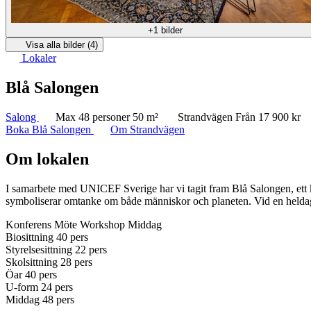
+1 bilder
Visa alla bilder (4)
Lokaler
Blå Salongen
Salong
Max 48 personer
50 m²
Strandvägen
Från 17 900 kr
Boka Blå Salongen
Om Strandvägen
Om lokalen
I samarbete med UNICEF Sverige har vi tagit fram Blå Salongen, ett k
symboliserar omtanke om både människor och planeten. Vid en heldags
Konferens
Möte
Workshop
Middag
Biosittning
40 pers
Styrelsesittning
22 pers
Skolsittning
28 pers
Öar
40 pers
U-form
24 pers
Middag
48 pers