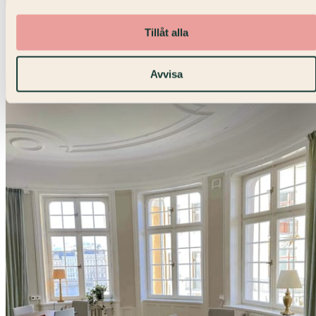
Max 80 pers
Tillåt alla
Salong 300
Konferens · Strandvägen
Avvisa