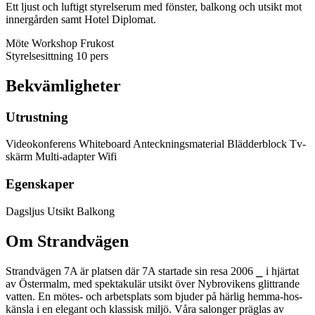
Ett ljust och luftigt styrelserum med fönster, balkong och utsikt mot
innergården samt Hotel Diplomat.
Möte
Workshop
Frukost
Styrelsesittning
10 pers
Bekvämligheter
Utrustning
Videokonferens
Whiteboard
Anteckningsmaterial
Blädderblock
Tv-
skärm
Multi-adapter
Wifi
Egenskaper
Dagsljus
Utsikt
Balkong
Om Strandvägen
Strandvägen 7A är platsen där 7A startade sin resa 2006 ⎯ i hjärtat
av Östermalm, med spektakulär utsikt över Nybrovikens glittrande
vatten. En mötes- och arbetsplats som bjuder på härlig hemma-hos-
känsla i en elegant och klassisk miljö. Våra salonger präglas av