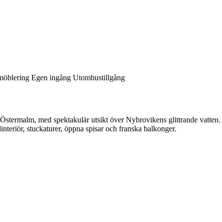
 möblering
Egen ingång
Utomhustillgång
v Östermalm, med spektakulär utsikt över Nybrovikens glittrande vatten
interiör, stuckaturer, öppna spisar och franska balkonger.