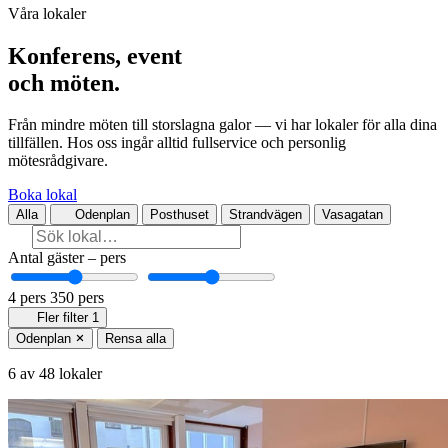
Våra lokaler
Konferens, event
och möten.
Från mindre möten till storslagna galor — vi har lokaler för alla dina
tillfällen. Hos oss ingår alltid fullservice och personlig
mötesrådgivare.
Boka lokal
Alla
Odenplan
Posthuset
Strandvägen
Vasagatan
Antal gäster
–
pers
4 pers
350 pers
Fler filter
1
Odenplan
Rensa alla
6 av 48 lokaler