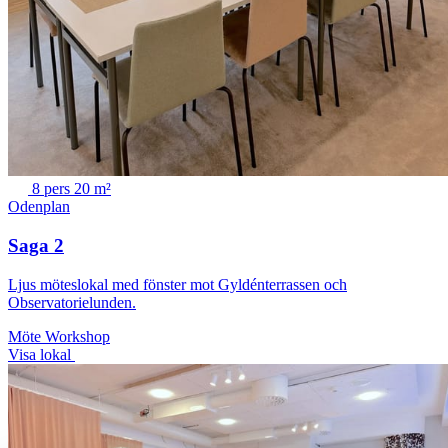
8 pers
20 m²
Odenplan
Saga 2
Ljus möteslokal med fönster mot Gyldénterrassen och
Observatorielunden.
Möte
Workshop
Visa lokal