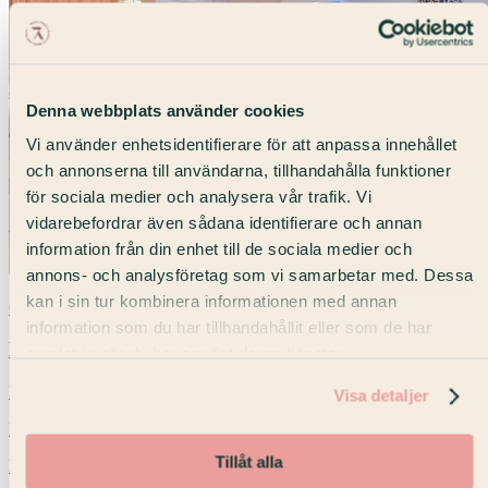
Denna webbplats använder cookies
Vi använder enhetsidentifierare för att anpassa innehållet
och annonserna till användarna, tillhandahålla funktioner
för sociala medier och analysera vår trafik. Vi
vidarebefordrar även sådana identifierare och annan
information från din enhet till de sociala medier och
annons- och analysföretag som vi samarbetar med. Dessa
20 pers
24 m²
kan i sin tur kombinera informationen med annan
Odenplan
information som du har tillhandahållit eller som de har
Embla 1
samlat in när du har använt deras tjänster.
Ljus lokal med fönster ut mot Norrtullsgatan.
Visa detaljer
Konferens
Möte
Workshop
+1
Tillåt alla
Från 7 900 kr