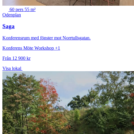
60 pers
55 m²
Odenplan
Saga
Konferensrum med fönster mot Norrtullsgatan.
Konferens
Möte
Workshop
+1
Från 12 900 kr
Visa lokal