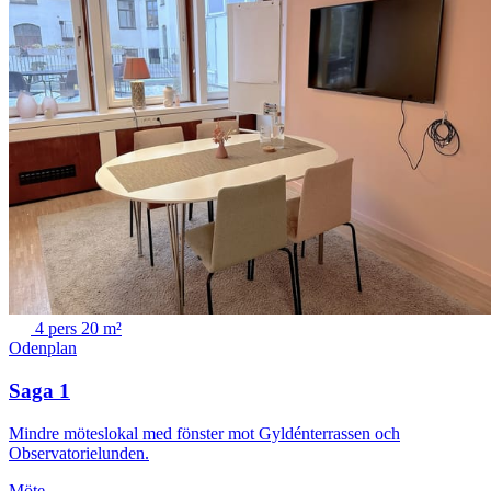
4 pers
20 m²
Odenplan
Saga 1
Mindre möteslokal med fönster mot Gyldénterrassen och
Observatorielunden.
Möte