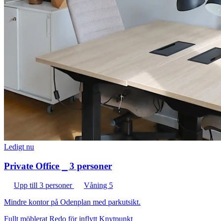
Ledigt nu
Private Office ⎯ 3 personer
Upp till 3 personer
Våning 5
Mindre kontor på Odenplan med parkutsikt.
Fullt möblerat
Redo för inflytt
Knytpunkt