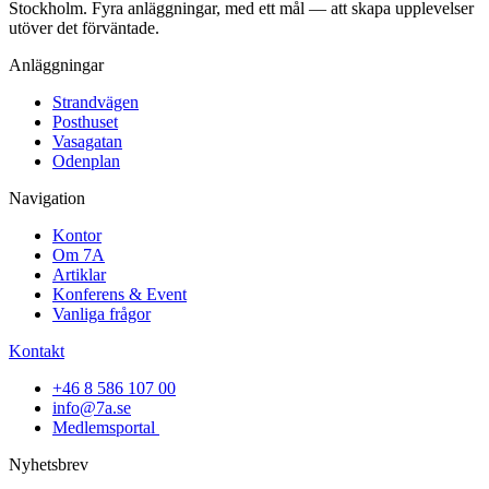
Stockholm. Fyra anläggningar, med ett mål — att skapa upplevelser
utöver det förväntade.
Anläggningar
Strandvägen
Posthuset
Vasagatan
Odenplan
Navigation
Kontor
Om 7A
Artiklar
Konferens & Event
Vanliga frågor
Kontakt
+46 8 586 107 00
info@7a.se
Medlemsportal
Nyhetsbrev