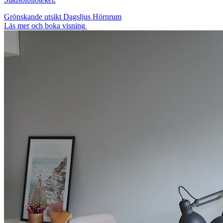
Grönskande utsikt
Dagsljus
Hörnrum
Läs mer och boka visning