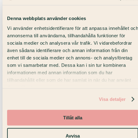
Denna webbplats använder cookies
Vi använder enhetsidentifierare för att anpassa innehållet oc
annonserna till användarna, tillhandahålla funktioner för
sociala medier och analysera vår trafik. Vi vidarebefordrar
även sådana identifierare och annan information från din
enhet till de sociala medier och annons- och analysföretag
6–10 personer
som vi samarbetar med. Dessa kan i sin tur kombinera
informationen med annan information som du har
Private Office ⎯ 10 personer
tillhandahållit eller som de har samlat in när du har använt
Strandvägen · Våning 4
deras tjänster.
Visa detaljer
Tillåt alla
Avvisa