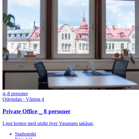
4–8 personer
Odenplan · Våning 4
Private Office ⎯ 8 personer
Ljust kontor med utsikt över Vasastans takåsar.
Stadsutsikt