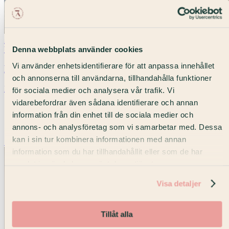
3–6 personer
Denna webbplats använder cookies
Vasagatan · Våning 9
Vi använder enhetsidentifierare för att anpassa innehållet
Private Office ⎯ 6 personer
och annonserna till användarna, tillhandahålla funktioner
Ljust kontor med utsikt mot Vasagatan.
för sociala medier och analysera vår trafik. Vi
vidarebefordrar även sådana identifierare och annan
Högt upp
information från din enhet till de sociala medier och
Stadsutsikt
Panorama fönster
annons- och analysföretag som vi samarbetar med. Dessa
kan i sin tur kombinera informationen med annan
Skicka förfrågan
information som du har tillhandahållit eller som de har
samlat in när du har använt deras tjänster.
Visa detaljer
Tillåt alla