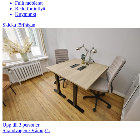
Fullt möblerat
Redo för inflytt
Knytpunkt
Skicka förfrågan
Upp till 3 personer
Strandvägen · Våning 5