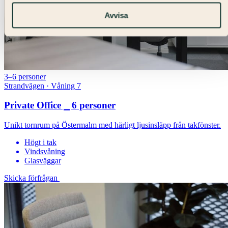
Avvisa
3–6 personer
Strandvägen · Våning 7
Private Office ⎯ 6 personer
Unikt tornrum på Östermalm med härligt ljusinsläpp från takfönster.
Högt i tak
Vindsvåning
Glasväggar
Skicka förfrågan