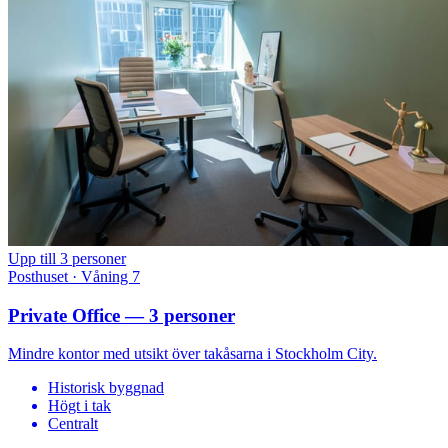
Upp till 3 personer
Posthuset · Våning 7
Private Office — 3 personer
Mindre kontor med utsikt över takåsarna i Stockholm City.
Historisk byggnad
Högt i tak
Centralt