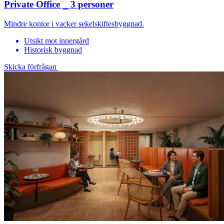
Private Office ⎯ 3 personer
Mindre kontor i vacker sekelskiftesbyggnad.
Utsikt mot innergård
Historisk byggnad
Skicka förfrågan