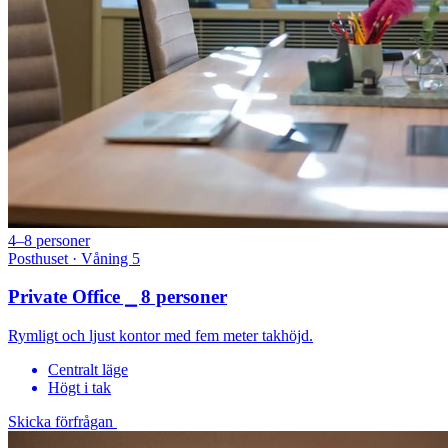
4–8 personer
Posthuset · Våning 5
Private Office ⎯ 8 personer
Rymligt och ljust kontor med fem meter takhöjd.
Centralt läge
Högt i tak
Skicka förfrågan