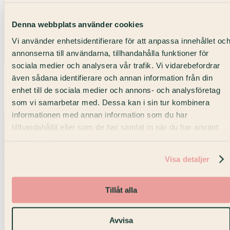
Denna webbplats använder cookies
Vi använder enhetsidentifierare för att anpassa innehållet oc
annonserna till användarna, tillhandahålla funktioner för
sociala medier och analysera vår trafik. Vi vidarebefordrar
Upp till 3 personer
även sådana identifierare och annan information från din
Private Office — 3 personer
enhet till de sociala medier och annons- och analysföretag
som vi samarbetar med. Dessa kan i sin tur kombinera
Posthuset · Våning 6
informationen med annan information som du har
tillhandahållit eller som de har samlat in när du har använt
deras tjänster.
Visa detaljer
Tillåt alla
Avvisa