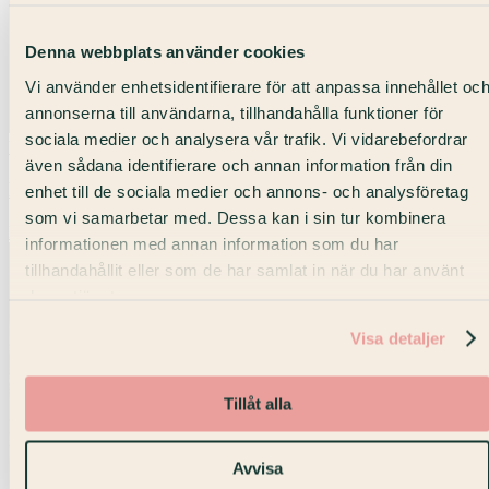
Denna webbplats använder cookies
Vi använder enhetsidentifierare för att anpassa innehållet oc
annonserna till användarna, tillhandahålla funktioner för
sociala medier och analysera vår trafik. Vi vidarebefordrar
Upp till 3 personer
även sådana identifierare och annan information från din
Private Office — 3 personer
enhet till de sociala medier och annons- och analysföretag
som vi samarbetar med. Dessa kan i sin tur kombinera
Posthuset · Våning 7
informationen med annan information som du har
tillhandahållit eller som de har samlat in när du har använt
deras tjänster.
Visa detaljer
Tillåt alla
Avvisa