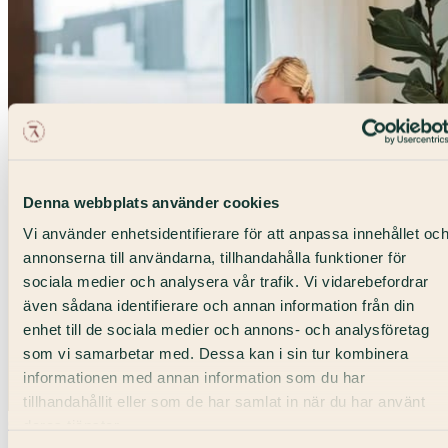
Denna webbplats använder cookies
Vi använder enhetsidentifierare för att anpassa innehållet oc
annonserna till användarna, tillhandahålla funktioner för
sociala medier och analysera vår trafik. Vi vidarebefordrar
även sådana identifierare och annan information från din
enhet till de sociala medier och annons- och analysföretag
som vi samarbetar med. Dessa kan i sin tur kombinera
informationen med annan information som du har
tillhandahållit eller som de har samlat in när du har använt
6–3 personer
deras tjänster.