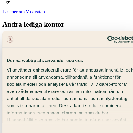
läge.
Läs mer om Vasagatan
Andra lediga kontor
Denna webbplats använder cookies
Vi använder enhetsidentifierare för att anpassa innehållet oc
annonserna till användarna, tillhandahålla funktioner för
sociala medier och analysera vår trafik. Vi vidarebefordrar
även sådana identifierare och annan information från din
enhet till de sociala medier och annons- och analysföretag
som vi samarbetar med. Dessa kan i sin tur kombinera
informationen med annan information som du har
tillhandahållit eller som de har samlat in när du har använt
deras tjänster.
3–6 personer