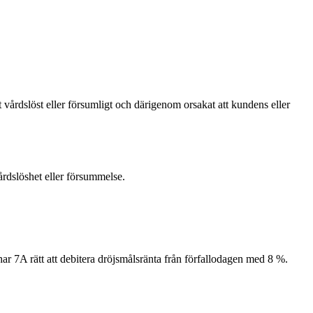
årdslöst eller försumligt och därigenom orsakat att kundens eller
rdslöshet eller försummelse.
r 7A rätt att debitera dröjsmålsränta från förfallodagen med 8 %.