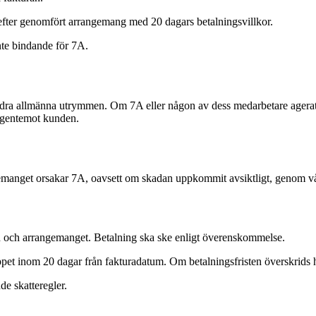
s efter genomfört arrangemang med 20 dagars betalningsvillkor.
nte bindande för 7A.
ndra allmänna utrymmen. Om 7A eller någon av dess medarbetare agerat v
a gentemot kunden.
gemanget orsakar 7A, oavsett om skadan uppkommit avsiktligt, genom vå
n och arrangemanget. Betalning ska ske enligt överenskommelse.
et inom 20 dagar från fakturadatum. Om betalningsfristen överskrids ha
e skatteregler.