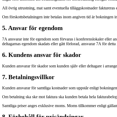
All övrig utrustning, mat samt eventuella tilläggskostnader fakturera
Om förskottsbetalningen inte betalas inom angiven tid är bokningen i
5. Ansvar för egendom
7A ansvarar inte för egendom som förvaras i konferenslokaler eller a
deltagarnas egendom skadats eller gått förlorad, ansvarar 7A för dett
6. Kundens ansvar för skador
Kunden ansvarar för skador som kunden själv eller deltagare i arran
7. Betalningsvillkor
Kunden ansvarar för samtliga kostnader som uppstår enligt bokninge
Om betalning ska ske mot faktura ska kunden betala hela fakturabelopp
Samtliga priser anges exklusive moms. Moms tillkommer enligt gälland
8. Förbehåll för prisändringar