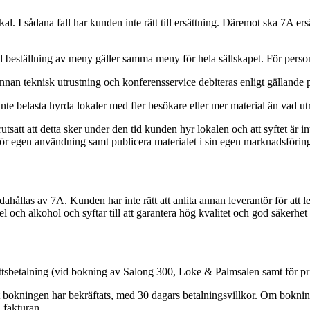
al. I sådana fall har kunden inte rätt till ersättning. Däremot ska 7A ersä
d beställning av meny gäller samma meny för hela sällskapet. För perso
annan teknisk utrustning och konferensservice debiteras enligt gällande pri
 inte belasta hyrda lokaler med fler besökare eller mer material än vad 
rutsatt att detta sker under den tid kunden hyr lokalen och att syftet är
för egen användning samt publicera materialet i sin egen marknadsförin
ndahållas av 7A. Kunden har inte rätt att anlita annan leverantör för at
l och alkohol och syftar till att garantera hög kvalitet och god säkerhet 
skottsbetalning (vid bokning av Salong 300, Loke & Palmsalen samt för p
t bokningen har bekräftats, med 30 dagars betalningsvillkor. Om bokni
 fakturan.