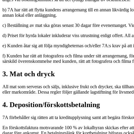
b) 7A har rätt att flytta kundens arrangemang till en annan likvärdig lok
annan lokal eller anläggning.
c) Beställning av mat ska göras senast 30 dagar före evenemanget. Vi
d) Priset för hyrda lokaler inkluderar viss utrustning enligt offert. All 
e) Kunden åtar sig att följa myndigheternas och/eller 7A:s krav på att
f) Kunden har rätt att fotografera och filma under sitt arrangemang, fö
särskild överenskommelse med kunden, rätt att fotografera och filma 
3. Mat och dryck
All mat som serveras och säljs, inklusive frukt och drycker, ska tillha
eller markområde. Dessa regler följer gällande lagstiftning för livsmede
4. Deposition/förskottsbetalning
7A förbehåller sig rätten att ta kreditupplysning samt att begära för
En förskottsfaktura motsvarande 100 % av lokalhyran skickas efter at
dagar före ankomst. En betalningslänk för kortbetalning bifogas också