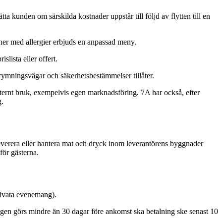
tta kunden om särskilda kostnader uppstår till följd av flytten till en
ner med allergier erbjuds en anpassad meny.
slista eller offert.
utrymningsvägar och säkerhetsbestämmelser tillåter.
 internt bruk, exempelvis egen marknadsföring. 7A har också, efter
g.
t leverera eller hantera mat och dryck inom leverantörens byggnader
för gästerna.
rivata evenemang).
ngen görs mindre än 30 dagar före ankomst ska betalning ske senast 10