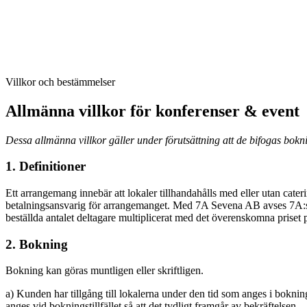
Villkor och bestämmelser
Allmänna villkor för konferenser & event
Dessa allmänna villkor gäller under förutsättning att de bifogas bokn
1. Definitioner
Ett arrangemang innebär att lokaler tillhandahålls med eller utan cate
betalningsansvarig för arrangemanget. Med 7A Sevena AB avses 7A:s 
beställda antalet deltagare multiplicerat med det överenskomna priset pe
2. Bokning
Bokning kan göras muntligen eller skriftligen.
a) Kunden har tillgång till lokalerna under den tid som anges i bokn
anges vid bokningstillfället så att det tydligt framgår av bekräftelsen.