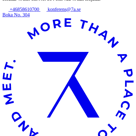
+46858610700
konferens@7a.se
Boka No. 304