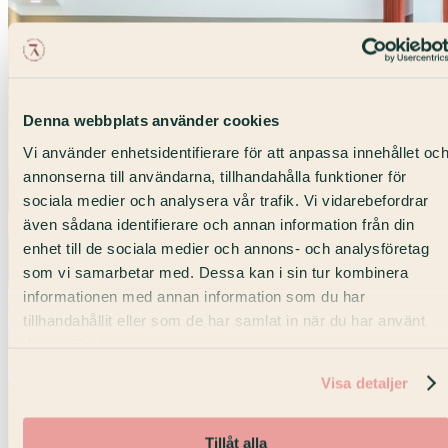
Denna webbplats använder cookies
Vi använder enhetsidentifierare för att anpassa innehållet oc
annonserna till användarna, tillhandahålla funktioner för
sociala medier och analysera vår trafik. Vi vidarebefordrar
även sådana identifierare och annan information från din
enhet till de sociala medier och annons- och analysföretag
som vi samarbetar med. Dessa kan i sin tur kombinera
informationen med annan information som du har
Max 80 pers
tillhandahållit eller som de har samlat in när du har använt
No. 314
deras tjänster.
Konferens · Posthuset
Visa detaljer
Tillåt alla