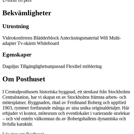
U-form
10 pers
Bekvämligheter
Utrustning
Videokonferens
Blädderblock
Anteckningsmaterial
Wifi
Multi-
adapter
Tv-skärm
Whiteboard
Egenskaper
Dagsljus
Tillgänglighetsanpassad
Flexibel möblering
Om Posthuset
I Centralposthusets historiska byggnad, ett stenkast från Stockholms
Centralstation, har vi skapat en av Stockholms främsta arbets- och
mötesplatser. Byggnaden, ritad av Ferdinand Boberg och uppförd
1903, rymmer fortfarande många av sina unika originaldetaljer. Här
erbjuder vi kontor, mötesrum och eventlokaler i varierande storlekar
– och vid entrén välkomnas du av Bobergshallens dynamiska och
livfulla karaktär.