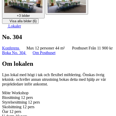
+3 bilder
Visa alla bilder (6)
Lokaler
No. 304
Konferens
Max 12 personer
44 m²
Posthuset
Från 11 900 kr
Boka No. 304
Om Posthuset
Om lokalen
Ljus lokal med högt i tak och flexibel möblering. Önskas övrig
teknisk- och/eller annan utrustning bokas detta med hjälp av vår
projektledare inför ankomst.
Möte
Workshop
Biosittning
12 pers
Styrelsesittning
12 pers
Skolsittning
12 pers
Öar
12 pers