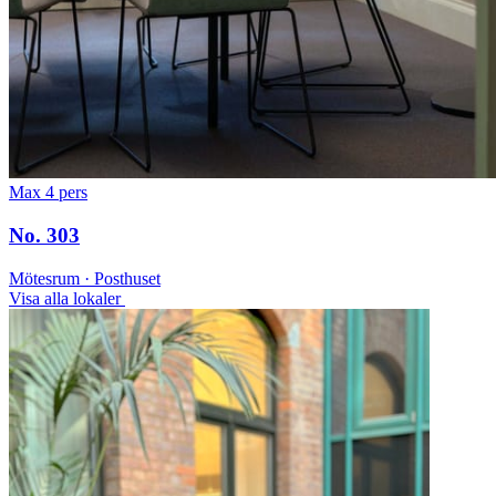
Max 4 pers
No. 303
Mötesrum · Posthuset
Visa alla lokaler