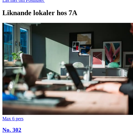
Läs mer om Posthuset
Liknande lokaler hos 7A
Max 6 pers
No. 302