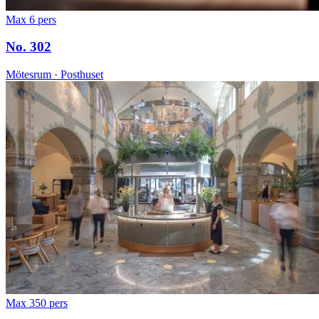
Max 6 pers
No. 302
Mötesrum · Posthuset
Max 350 pers