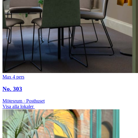
Max 4 pers
No. 303
Mötesrum · Posthuset
Visa alla lokaler