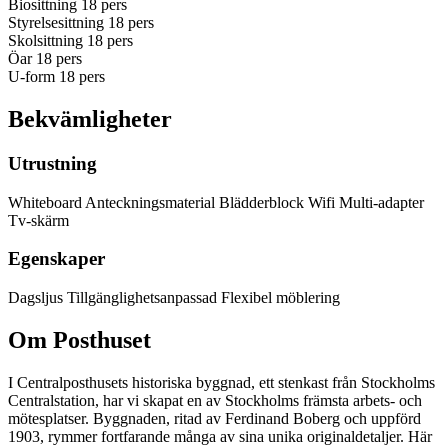
Biosittning
18 pers
Styrelsesittning
18 pers
Skolsittning
18 pers
Öar
18 pers
U-form
18 pers
Bekvämligheter
Utrustning
Whiteboard
Anteckningsmaterial
Blädderblock
Wifi
Multi-adapter
Tv-skärm
Egenskaper
Dagsljus
Tillgänglighetsanpassad
Flexibel möblering
Om Posthuset
I Centralposthusets historiska byggnad, ett stenkast från Stockholms
Centralstation, har vi skapat en av Stockholms främsta arbets- och
mötesplatser. Byggnaden, ritad av Ferdinand Boberg och uppförd
1903, rymmer fortfarande många av sina unika originaldetaljer. Här